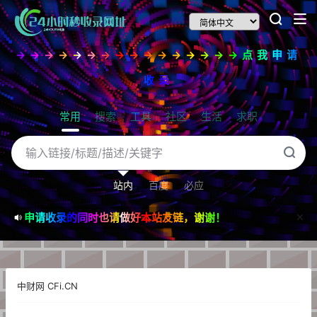
→→→→→→→→→→→→→→→→点我申请
收录
常用
搜索
工具
社区
生活
求职
站内
百度
必应
申请收录的同时也请做好本站友链，谢谢！
中财网 CFi.CN