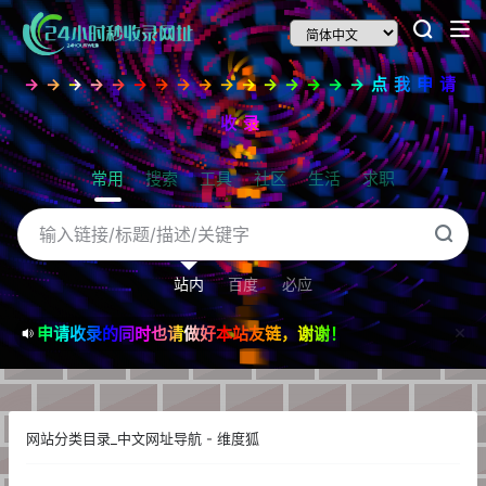
→→→→→→→→→→→→→→→→点我申请
收录
常用
搜索
工具
社区
生活
求职
站内
百度
必应
申请收录的同时也请做好本站友链，谢谢！
网站分类目录_中文网址导航 - 维度狐