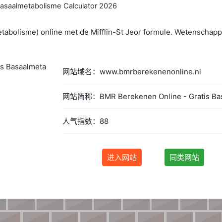
asaalmetabolisme Calculator 2026
tabolisme) online met de Mifflin-St Jeor formule. Wetenschappe
.
网站域名：www.bmrberekenenonline.nl
人气指数：88
进入网站
同类网站