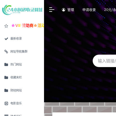
管理
申请收录
20元/
☆VIP赞助商☆活动价30元/永久置顶
最新收录
网址导航集群
热门网站
收藏夹栏
财经网站
电影音乐