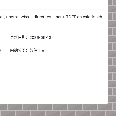
lijk betrouwbaar, direct resultaat + TDEE en caloriebeh
更新日期：2026-06-13
网站简称：BMR Berekenen Online - Gratis Basaalmetabolisme Calculator 2026
网站分类：软件工具