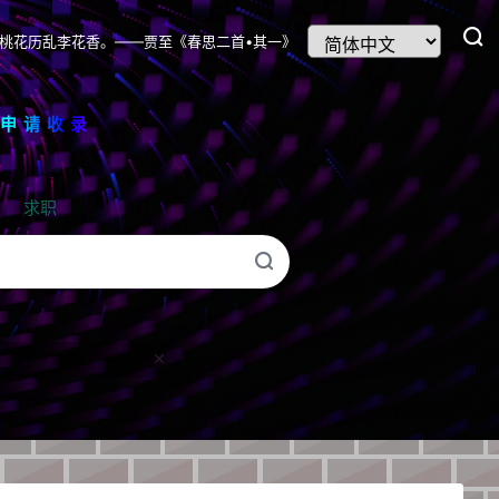
桃花历乱李花香。——贾至《春思二首•其一》
我申请收录
求职