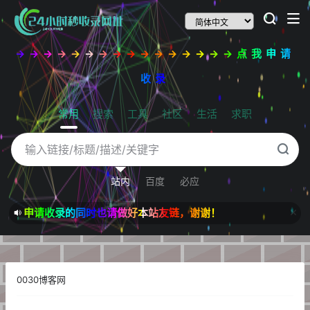
→→→→→→→→→→→→→→→→点我申请
收录
常用
搜索
工具
社区
生活
求职
站内
百度
必应
申请收录的同时也请做好本站友链，谢谢！
0030博客网