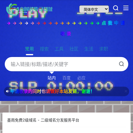
→→→→→→→→→→→→→→→→点我申请
收录
常用
搜索
工具
社区
生活
求职
站内
百度
必应
申请收录的同时也请做好本站友链，谢谢！
墨雨免费2级域名 - 二级域名分发服务平台