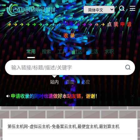
→→→→→→→→→→→→→→→→点我申请
收录
常用
搜索
工具
社区
生活
求职
站内
百度
必应
申请收录的同时也请做好本站友链，谢谢！
第伍主机网-虚拟云主机-免备案云主机,最便宜主机,最划算主机