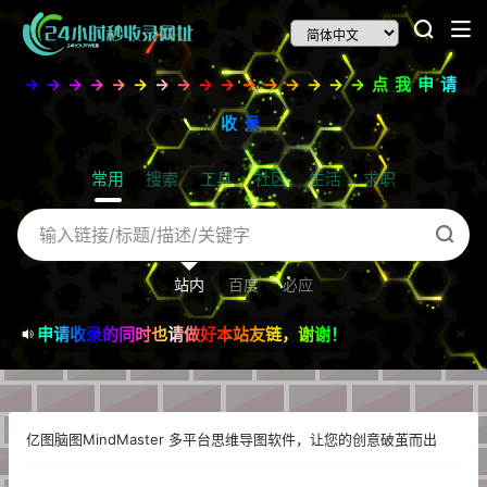
→→→→→→→→→→→→→→→→点我申请
收录
常用
搜索
工具
社区
生活
求职
站内
百度
必应
申请收录的同时也请做好本站友链，谢谢！
亿图脑图MindMaster 多平台思维导图软件，让您的创意破茧而出