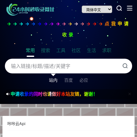
→→→→→→→→→→→→→→→→点我申请
收录
常用
搜索
工具
社区
生活
求职
站内
百度
必应
申请收录的同时也请做好本站友链，谢谢！
咔咔云Api