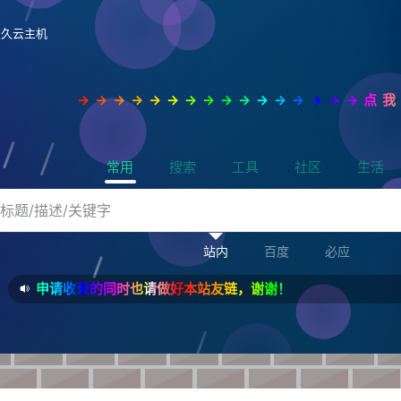
永久云主机
→→→→→→→→→→→→→→→→点
常用
搜索
工具
社区
生活
站内
百度
必应
申请收录的同时也请做好本站友链，谢谢！