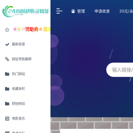
管理
申请收录
20元/
☆VIP赞助商☆活动价30元/永久置顶
最新收录
网址导航集群
热门网站
收藏夹栏
财经网站
电影音乐