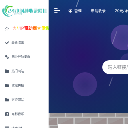
管理
申请收录
20元/
☆VIP赞助商☆活动价30元/永久置顶
最新收录
网址导航集群
热门网站
收藏夹栏
财经网站
电影音乐