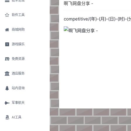
技术论坛
啊飞网盘分享 -
软件工具
competitive/{年}-{月}-{日}-{时}-{分
商城网购
游戏娱乐
免费资源
酒店服务
站内咨询
军事航天
AI工具