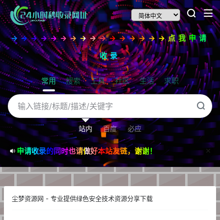
→→→→→→→→→→→→→→→→点我申请
收录
常用
搜索
工具
社区
生活
求职
站内
百度
必应
申请收录的同时也请做好本站友链，谢谢！
尘梦资源网 - 专业提供绿色安全技术资源分享下载